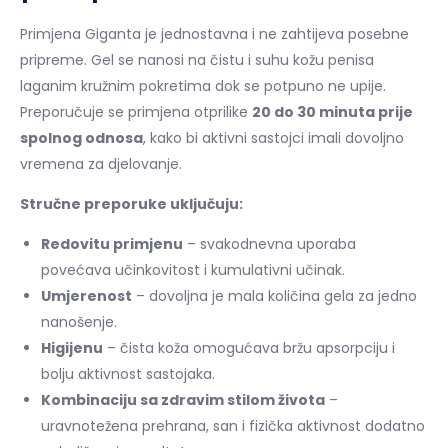
Primjena Giganta je jednostavna i ne zahtijeva posebne
pripreme. Gel se nanosi na čistu i suhu kožu penisa
laganim kružnim pokretima dok se potpuno ne upije.
Preporučuje se primjena otprilike
20 do 30 minuta prije
spolnog odnosa
, kako bi aktivni sastojci imali dovoljno
vremena za djelovanje.
Stručne preporuke uključuju:
Redovitu primjenu
– svakodnevna uporaba
povećava učinkovitost i kumulativni učinak.
Umjerenost
– dovoljna je mala količina gela za jedno
nanošenje.
Higijenu
– čista koža omogućava bržu apsorpciju i
bolju aktivnost sastojaka.
Kombinaciju sa zdravim stilom života
–
uravnotežena prehrana, san i fizička aktivnost dodatno