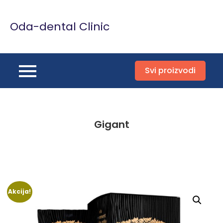
Skip
to
Oda-dental Clinic
content
Svi proizvodi
Gigant
Akcija!