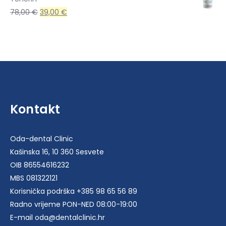
je:
39,00 €.
Izvorna
Trenutna
78,00
€
39,00
€
78,00 €.
cijena
cijena
bila
je:
je:
39,00 €.
78,00 €.
Kontakt
Oda-dental Clinic
Kašinska 16, 10 360 Sesvete
OIB 86554616232
MBS 081322121
Korisnička podrška +385 98 65 56 89
Radno vrijeme PON-NED 08:00-19:00
E-mail oda@dentalclinic.hr