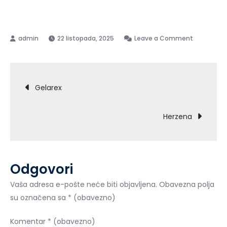
78,00 €.
on
22 listopada, 2025
Leave a Comment
Gigant
Navigacija
Gelarex
objava
Herzena
Odgovori
Vaša adresa e-pošte neće biti objavljena.
Obavezna polja
su označena sa
* (obavezno)
Komentar
* (obavezno)