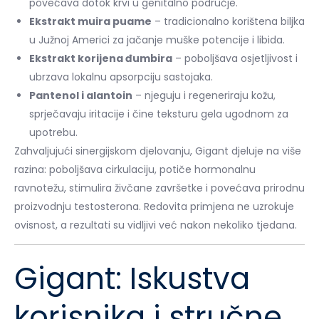
povećava dotok krvi u genitalno područje.
Ekstrakt muira puame
– tradicionalno korištena biljka
u Južnoj Americi za jačanje muške potencije i libida.
Ekstrakt korijena đumbira
– poboljšava osjetljivost i
ubrzava lokalnu apsorpciju sastojaka.
Pantenol i alantoin
– njeguju i regeneriraju kožu,
sprječavaju iritacije i čine teksturu gela ugodnom za
upotrebu.
Zahvaljujući sinergijskom djelovanju, Gigant djeluje na više
razina: poboljšava cirkulaciju, potiče hormonalnu
ravnotežu, stimulira živčane završetke i povećava prirodnu
proizvodnju testosterona. Redovita primjena ne uzrokuje
ovisnost, a rezultati su vidljivi već nakon nekoliko tjedana.
Gigant: Iskustva
korisnika i stručne