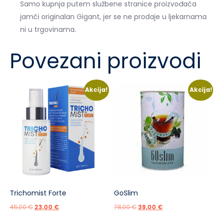
Samo kupnja putem službene stranice proizvođača
jamči originalan Gigant, jer se ne prodaje u ljekarnama
ni u trgovinama.
Povezani proizvodi
Akcija!
Akcija!
Trichomist Forte
GoSlim
Izvorna
Trenutna
Izvorna
Trenutna
45,00
€
23,00
€
78,00
€
39,00
€
cijena
cijena
cijena
cijena