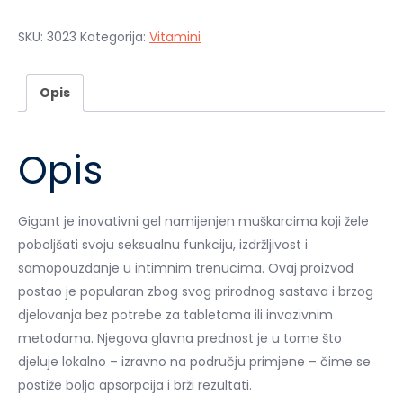
je:
39,00 €.
78,00 €.
SKU:
3023
Kategorija:
Vitamini
Opis
Opis
Gigant je inovativni gel namijenjen muškarcima koji žele
poboljšati svoju seksualnu funkciju, izdržljivost i
samopouzdanje u intimnim trenucima. Ovaj proizvod
postao je popularan zbog svog prirodnog sastava i brzog
djelovanja bez potrebe za tabletama ili invazivnim
metodama. Njegova glavna prednost je u tome što
djeluje lokalno – izravno na području primjene – čime se
postiže bolja apsorpcija i brži rezultati.