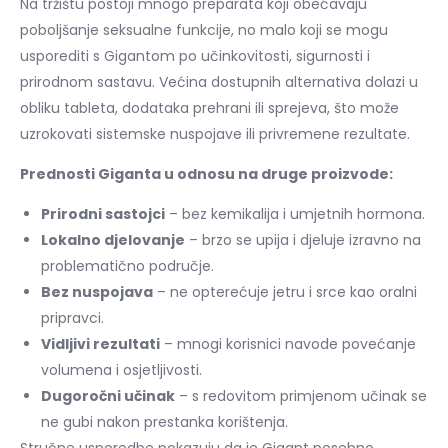
Na tržištu postoji mnogo preparata koji obećavaju
poboljšanje seksualne funkcije, no malo koji se mogu
usporediti s Gigantom po učinkovitosti, sigurnosti i
prirodnom sastavu. Većina dostupnih alternativa dolazi u
obliku tableta, dodataka prehrani ili sprejeva, što može
uzrokovati sistemske nuspojave ili privremene rezultate.
Prednosti Giganta u odnosu na druge proizvode:
Prirodni sastojci
– bez kemikalija i umjetnih hormona.
Lokalno djelovanje
– brzo se upija i djeluje izravno na
problematično područje.
Bez nuspojava
– ne opterećuje jetru i srce kao oralni
pripravci.
Vidljivi rezultati
– mnogi korisnici navode povećanje
volumena i osjetljivosti.
Dugoročni učinak
– s redovitom primjenom učinak se
ne gubi nakon prestanka korištenja.
Stručne usporedbe pokazuju da je Gigant posebno