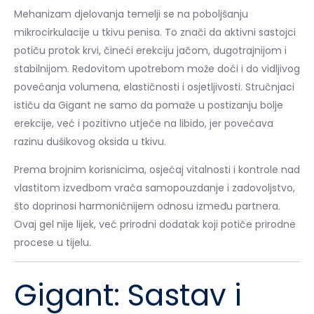
Mehanizam djelovanja temelji se na poboljšanju
mikrocirkulacije u tkivu penisa. To znači da aktivni sastojci
potiču protok krvi, čineći erekciju jačom, dugotrajnijom i
stabilnijom. Redovitom upotrebom može doći i do vidljivog
povećanja volumena, elastičnosti i osjetljivosti. Stručnjaci
ističu da Gigant ne samo da pomaže u postizanju bolje
erekcije, već i pozitivno utječe na libido, jer povećava
razinu dušikovog oksida u tkivu.
Prema brojnim korisnicima, osjećaj vitalnosti i kontrole nad
vlastitom izvedbom vraća samopouzdanje i zadovoljstvo,
što doprinosi harmoničnijem odnosu između partnera.
Ovaj gel nije lijek, već prirodni dodatak koji potiče prirodne
procese u tijelu.
Gigant: Sastav i