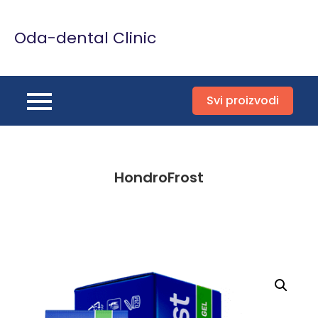
Skip
to
Oda-dental Clinic
content
Svi proizvodi
HondroFrost