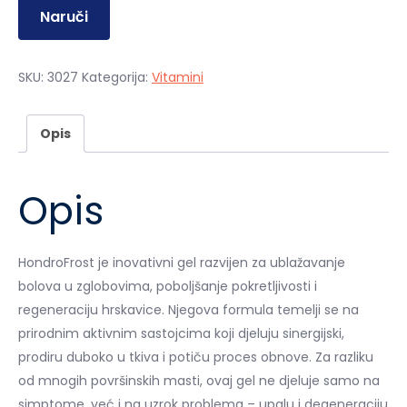
Naruči
SKU:
3027
Kategorija:
Vitamini
Opis
Opis
HondroFrost je inovativni gel razvijen za ublažavanje
bolova u zglobovima, poboljšanje pokretljivosti i
regeneraciju hrskavice. Njegova formula temelji se na
prirodnim aktivnim sastojcima koji djeluju sinergijski,
prodiru duboko u tkiva i potiču proces obnove. Za razliku
od mnogih površinskih masti, ovaj gel ne djeluje samo na
simptome, već i na uzrok problema – upalu i degeneraciju