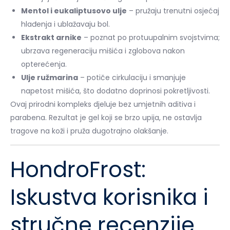
Mentol i eukaliptusovo ulje
– pružaju trenutni osjećaj
hlađenja i ublažavaju bol.
Ekstrakt arnike
– poznat po protuupalnim svojstvima;
ubrzava regeneraciju mišića i zglobova nakon
opterećenja.
Ulje ružmarina
– potiče cirkulaciju i smanjuje
napetost mišića, što dodatno doprinosi pokretljivosti.
Ovaj prirodni kompleks djeluje bez umjetnih aditiva i
parabena. Rezultat je gel koji se brzo upija, ne ostavlja
tragove na koži i pruža dugotrajno olakšanje.
HondroFrost:
Iskustva korisnika i
stručne recenzije