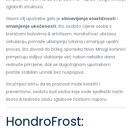
zglobnih struktura.
Glavni cilj upotrebe gela je
obnavljanje elastičnosti
i
smanjenje ukočenosti
, što osobito cijene osobe s
kroničnim bolovima ili artritisom. HondroFrost ubrzava
cirkulaciju, pomaže uklanjanju toksina i smanjuje upalni
proces, što dovodi do bržeg oporavka tkiva. Mnogi korisnici
primjećuju vidljivo olakšanje već nakon nekoliko dana
redovite primjene, dok se dugotrajnom upotrebom
postiže stabilan učinak bez nuspojava.
Stručnjaci ističu da se proizvod može koristiti i
preventivno, osobito kod osoba koje vode sjedilački način
života ili redovito izlažu zglobove fizičkom naporu.
HondroFrost: