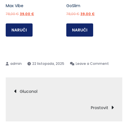
Max Vibe
GoSlim
Izvorna
Trenutna
Izvorna
Trenutna
78,00
€
39,00
€
78,00
€
39,00
€
cijena
cijena
cijena
cijena
bila
je:
bila
je:
NARUČI
NARUČI
je:
39,00 €.
je:
39,00 €.
78,00 €.
78,00 €.
on
22 listopada, 2025
Leave a Comment
HondroFro
Navigacija
Gluconol
objava
Prostovit