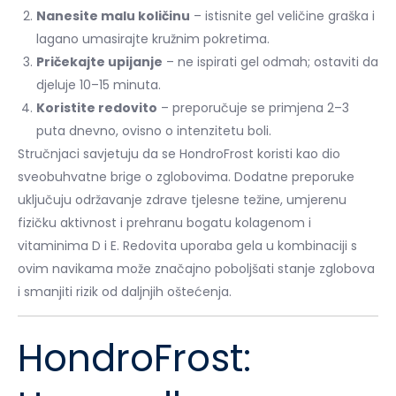
Nanesite malu količinu
– istisnite gel veličine graška i
lagano umasirajte kružnim pokretima.
Pričekajte upijanje
– ne ispirati gel odmah; ostaviti da
djeluje 10–15 minuta.
Koristite redovito
– preporučuje se primjena 2–3
puta dnevno, ovisno o intenzitetu boli.
Stručnjaci savjetuju da se HondroFrost koristi kao dio
sveobuhvatne brige o zglobovima. Dodatne preporuke
uključuju održavanje zdrave tjelesne težine, umjerenu
fizičku aktivnost i prehranu bogatu kolagenom i
vitaminima D i E. Redovita uporaba gela u kombinaciji s
ovim navikama može značajno poboljšati stanje zglobova
i smanjiti rizik od daljnjih oštećenja.
HondroFrost: