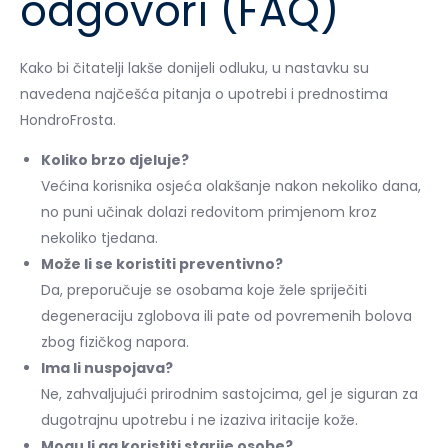
odgovori (FAQ)
Kako bi čitatelji lakše donijeli odluku, u nastavku su
navedena najčešća pitanja o upotrebi i prednostima
HondroFrosta.
Koliko brzo djeluje?
Većina korisnika osjeća olakšanje nakon nekoliko dana,
no puni učinak dolazi redovitom primjenom kroz
nekoliko tjedana.
Može li se koristiti preventivno?
Da, preporučuje se osobama koje žele spriječiti
degeneraciju zglobova ili pate od povremenih bolova
zbog fizičkog napora.
Ima li nuspojava?
Ne, zahvaljujući prirodnim sastojcima, gel je siguran za
dugotrajnu upotrebu i ne izaziva iritacije kože.
Mogu li ga koristiti starije osobe?