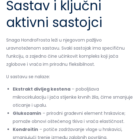
Sastav i ključni
aktivni sastojci
Snaga HondroFrosta leži u njegovom pažljivo
uravnoteženom sastavu. Svaki sastojak ima specifičnu
funkciju, a zajedno čine učinkovit kompleks koji jača
zglobove i vraća im prirodnu fleksibilnost.
U sastavu se nalaze:
Ekstrakt divljeg kestena
– poboljšava
mikrocirkulaciju i jača stijenke krvnih žila, čime smanjuje
oticanje i upalu.
Glukozamin
– prirodni građevni element hrskavice;
pomaže obnovi oštećenog tkiva i vraća elastičnost.
Kondroitin
– potiče zadržavanje vlage u hrskavici,
smanjujući trenje između zglobnih površina.