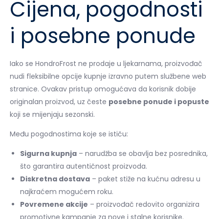
Cijena, pogodnosti
i posebne ponude
Iako se HondroFrost ne prodaje u ljekarnama, proizvođač
nudi fleksibilne opcije kupnje izravno putem službene web
stranice. Ovakav pristup omogućava da korisnik dobije
originalan proizvod, uz česte
posebne ponude i popuste
koji se mijenjaju sezonski.
Među pogodnostima koje se ističu:
Sigurna kupnja
– narudžba se obavlja bez posrednika,
što garantira autentičnost proizvoda.
Diskretna dostava
– paket stiže na kućnu adresu u
najkraćem mogućem roku.
Povremene akcije
– proizvođač redovito organizira
promotivne kampanje za nove i stalne korisnike.