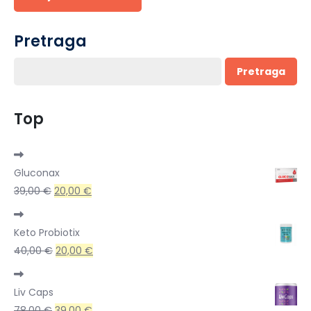
Pretraga
Pretraga
Top
Gluconax
Izvorna
Trenutna
39,00
€
20,00
€
cijena
cijena
bila
je:
Keto Probiotix
je:
20,00 €.
Izvorna
Trenutna
40,00
€
20,00
€
39,00 €.
cijena
cijena
bila
je:
Liv Caps
je:
20,00 €.
Izvorna
Trenutna
78,00
€
39,00
€