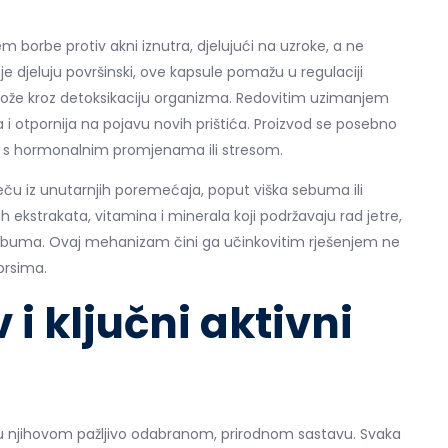
em borbe protiv akni iznutra, djelujući na uzroke, a ne
e djeluju površinski, ove kapsule pomažu u regulaciji
kože kroz detoksikaciju organizma. Redovitim uzimanjem
 otpornija na pojavu novih prištića. Proizvod se posebno
 s hormonalnim promjenama ili stresom.
ču iz unutarnjih poremećaja, poput viška sebuma ili
h ekstrakata, vitamina i minerala koji podržavaju rad jetre,
 sebuma. Ovaj mehanizam čini ga učinkovitim rješenjem ne
prsima.
i ključni aktivni
 u njihovom pažljivo odabranom, prirodnom sastavu. Svaka