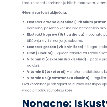
kapsula sadrži kombinaciju biljnih ekstrakata, vitami
Glavni sastojci uključuju:
Ekstrakt crvene djeteline (Trifolium praten
hormona, posebno korisno kod hormonskih akni
Ekstrakt koprive (Urtica dioica)
– poznata po
čišćenju krvi i smanjenju sebuma.
Ekstrakt grožđa (Vitis vinifera)
– bogat antiok
Cink (Zincum)
– ključan mineral za zdravlje kož
Vitamin C (askorbinska kiselina)
– potiče pro
od akni.
Vitamin E (tokoferol)
– snažan antioksidans ko
Vitamin B5 (pantotenska kiselina)
– regulira
Ova kombinacija sastojaka osigurava višeslojno djelo
vraća prirodnu ravnotežu kože.
Nonacne: Iskustv