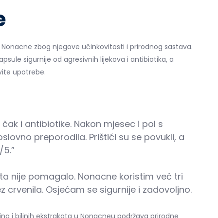
e
ju Nonacne zbog njegove učinkovitosti i prirodnog sastava.
sule sigurnije od agresivnih lijekova i antibiotika, a
vite upotrebe.
čak i antibiotike. Nakon mjesec i pol s
vno preporodila. Prištići su se povukli, a
/5.”
ta nije pomagalo. Nonacne koristim već tri
 crvenila. Osjećam se sigurnije i zadovoljno.
na i biljnih ekstrakata u Nonacneu podržava prirodne