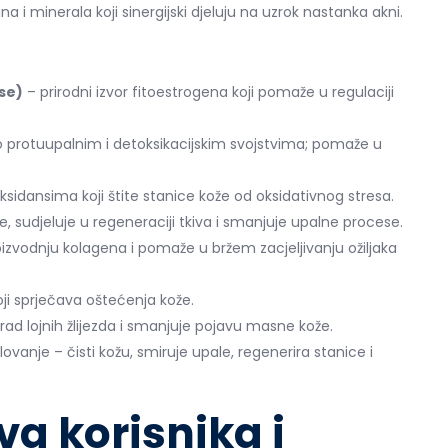
na i minerala koji sinergijski djeluju na uzrok nastanka akni.
se)
– prirodni izvor fitoestrogena koji pomaže u regulaciji
.
 protuupalnim i detoksikacijskim svojstvima; pomaže u
sidansima koji štite stanice kože od oksidativnog stresa.
e, sudjeluje u regeneraciji tkiva i smanjuje upalne procese.
izvodnju kolagena i pomaže u bržem zacjeljivanju ožiljaka
ji sprječava oštećenja kože.
 rad lojnih žlijezda i smanjuje pojavu masne kože.
vanje – čisti kožu, smiruje upale, regenerira stanice i
a korisnika i