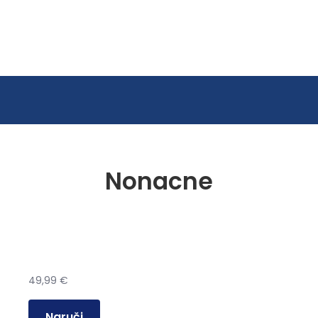
Nonacne
49,99
€
Naruči