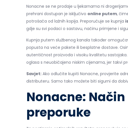
Nonacne se ne prodaje u ljekarnama ni drogerijam
prehrani dostupan je isključivo
online putem
, čim
potrošača od lažnih kopija. Preporučuje se kupnja
i
gdje su svi podaci o sastavu, načinu primjene i s
Kupnja putem službenog kanala također omogućav
popusta na veće pakete ili besplatne dostave. Osi
autentičnost proizvoda i visoku kvalitetu sastojaka.
oglasa s neuobičajeno niskim cijenama, jer takvi proi
Savjet:
Ako odlučite kupiti Nonacne, provjerite a
distributeru. Samo tako možete biti sigurni da dob
Nonacne: Način 
preporuke