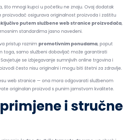
a, što mnogi kupci u početku ne znaju. Ovaj dodatak
e proizvođač osigurava originalnost proizvoda i zaštitu
sključivo putem službene web stranice proizvođača
,
igurnosnim standardima jasno navedeni.
a pristup raznim
promotivnim ponudama
, poput
m toga, samo službeni dobavljač može garantirati
 Savjetuje se izbjegavanje sumnjivih online trgovina i
zvodi često nisu originalni i mogu biti štetni za zdravlje.
dresu web stranice — ona mora odgovarati službenom
ivate originalan proizvod s punim jamstvom kvalitete.
primjene i stručne