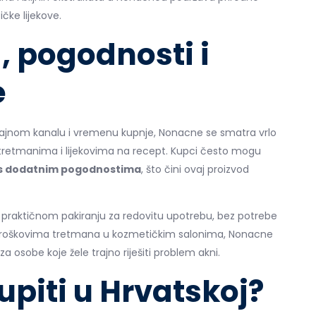
čke lijekove.
, pogodnosti i
e
odajnom kanalu i vremenu kupnje, Nonacne se smatra vrlo
tretmanima i lijekovima na recept. Kupci često mogu
s dodatnim pogodnostima
, što čini ovaj proizvod
 praktičnom pakiranju za redovitu upotrebu, bez potrebe
 troškovima tretmana u kozmetičkim salonima, Nonacne
za osobe koje žele trajno riješiti problem akni.
piti u Hrvatskoj?