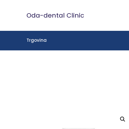
Skip
to
Oda-dental Clinic
content
Trgovina