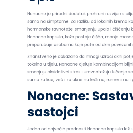
Nonacne je prirodni dodatak prehrani razvijen s cilj
samo na simptome. Za razliku od lokalnih krema koj
hormonske ravnoteže, smanjenju upala i čišćenju 
Nonacne kapsula, koža postaje čišća, manje masna i
preporučuje osobama koje pate od akni povezanih
Znanstveno je dokazano da mnogi uzroci akni potje
toksina u tijelu. Nonacne djeluje kombinacijom biljni
smanjuju oksidativni stres i uravnotežuju lučenje
samo za lice, već i za akne na leđima, ramenima i 
Nonacne: Sastav 
sastojci
Jedna od najvećih prednosti Nonacne kapsula leži