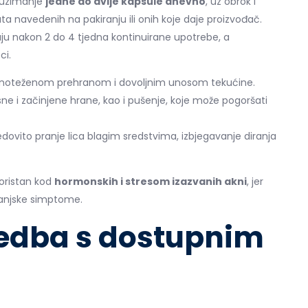
e uzimanje
jedne do dvije kapsule dnevno
, uz obrok i
uta navedenih na pakiranju ili onih koje daje proizvođač.
uju nakon 2 do 4 tjedna kontinuirane upotrebe, a
ci.
avnoteženom prehranom i dovoljnim unosom tekućine.
e i začinjene hrane, kao i pušenje, koje može pogoršati
redovito pranje lica blagim sredstvima, izbjegavanje diranja
oristan kod
hormonskih i stresom izazvanih akni
, jer
vanjske simptome.
edba s dostupnim