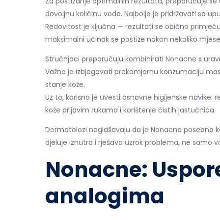
Za postizanje optimalnih rezultata, preporučuje s
dovoljnu količinu vode. Najbolje je pridržavati se up
Redovitost je ključna — rezultati se obično primjeć
maksimalni učinak se postiže nakon nekoliko mjese
Stručnjaci preporučuju kombinirati Nonacne s ur
Važno je izbjegavati prekomjernu konzumaciju masn
stanje kože.
Uz to, korisno je uvesti osnovne higijenske navike: 
kože prljavim rukama i korištenje čistih jastučnica.
Dermatolozi naglašavaju da je Nonacne posebno k
djeluje iznutra i rješava uzrok problema, ne samo 
Nonacne: Uspor
analogima