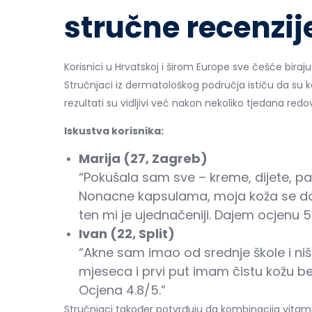
stručne recenzij
Korisnici u Hrvatskoj i širom Europe sve češće bira
Stručnjaci iz dermatološkog područja ističu da su kap
rezultati su vidljivi već nakon nekoliko tjedana redo
Iskustva korisnika:
Marija (27, Zagreb)
“Pokušala sam sve – kreme, dijete, pa 
Nonacne kapsulama, moja koža se doslo
ten mi je ujednačeniji. Dajem ocjenu 5
Ivan (22, Split)
“Akne sam imao od srednje škole i niš
mjeseca i prvi put imam čistu kožu bez
Ocjena 4.8/5.”
Stručnjaci također potvrđuju da kombinacija vitami