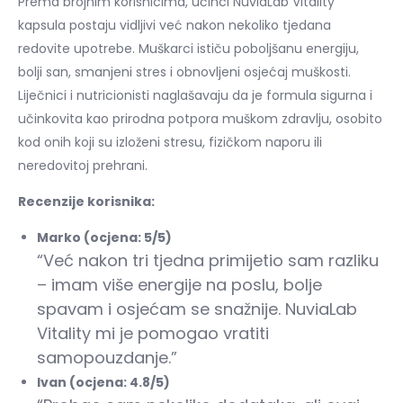
Prema brojnim korisnicima, učinci NuviaLab Vitality
kapsula postaju vidljivi već nakon nekoliko tjedana
redovite upotrebe. Muškarci ističu poboljšanu energiju,
bolji san, smanjeni stres i obnovljeni osjećaj muškosti.
Liječnici i nutricionisti naglašavaju da je formula sigurna i
učinkovita kao prirodna potpora muškom zdravlju, osobito
kod onih koji su izloženi stresu, fizičkom naporu ili
neredovitoj prehrani.
Recenzije korisnika:
Marko (ocjena: 5/5)
“Već nakon tri tjedna primijetio sam razliku
– imam više energije na poslu, bolje
spavam i osjećam se snažnije. NuviaLab
Vitality mi je pomogao vratiti
samopouzdanje.”
Ivan (ocjena: 4.8/5)