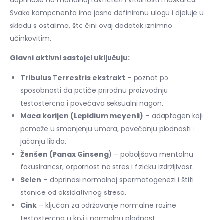
Svaka komponenta ima jasno definiranu ulogu i djeluje u
skladu s ostalima, što čini ovaj dodatak iznimno
učinkovitim.
Glavni aktivni sastojci uključuju:
Tribulus Terrestris ekstrakt
– poznat po
sposobnosti da potiče prirodnu proizvodnju
testosterona i povećava seksualni nagon.
Maca korijen (Lepidium meyenii)
– adaptogen koji
pomaže u smanjenju umora, povećanju plodnosti i
jačanju libida.
Ženšen (Panax Ginseng)
– poboljšava mentalnu
fokusiranost, otpornost na stres i fizičku izdržljivost.
Selen
– doprinosi normalnoj spermatogenezi i štiti
stanice od oksidativnog stresa.
Cink
– ključan za održavanje normalne razine
testosterona u krvi i normalnu plodnost.