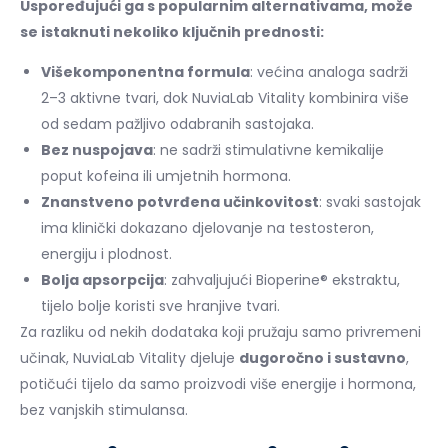
Uspoređujući ga s popularnim alternativama, može
se istaknuti nekoliko ključnih prednosti:
Višekomponentna formula
: većina analoga sadrži
2–3 aktivne tvari, dok NuviaLab Vitality kombinira više
od sedam pažljivo odabranih sastojaka.
Bez nuspojava
: ne sadrži stimulativne kemikalije
poput kofeina ili umjetnih hormona.
Znanstveno potvrđena učinkovitost
: svaki sastojak
ima klinički dokazano djelovanje na testosteron,
energiju i plodnost.
Bolja apsorpcija
: zahvaljujući Bioperine® ekstraktu,
tijelo bolje koristi sve hranjive tvari.
Za razliku od nekih dodataka koji pružaju samo privremeni
učinak, NuviaLab Vitality djeluje
dugoročno i sustavno
,
potičući tijelo da samo proizvodi više energije i hormona,
bez vanjskih stimulansa.