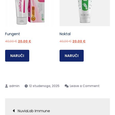
Fungent
Noktal
Izvorna
Trenutna
Izvorna
Trenutna
40,00
€
20,00
€
40,00
€
20,00
€
cijena
cijena
cijena
cijena
bila
je:
bila
je:
NARUČI
NARUČI
je:
20,00 €.
je:
20,00 €.
40,00 €.
40,00 €.
on
12 studenoga, 2025
Leave a Comment
NuviaLab
Vitality
Navigacija
NuviaLab Immune