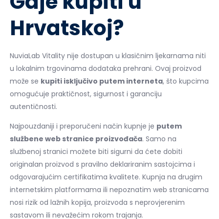
Gdje kupiti u
Hrvatskoj?
NuviaLab Vitality nije dostupan u klasičnim ljekarnama niti
u lokalnim trgovinama dodataka prehrani. Ovaj proizvod
može se
kupiti isključivo putem interneta
, što kupcima
omogućuje praktičnost, sigurnost i garanciju
autentičnosti.
Najpouzdaniji i preporučeni način kupnje je
putem
službene web stranice proizvođača
. Samo na
službenoj stranici možete biti sigurni da ćete dobiti
originalan proizvod s pravilno deklariranim sastojcima i
odgovarajućim certifikatima kvalitete. Kupnja na drugim
internetskim platformama ili nepoznatim web stranicama
nosi rizik od lažnih kopija, proizvoda s neprovjerenim
sastavom ili nevažećim rokom trajanja.