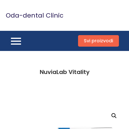
Skip
to
Oda-dental Clinic
content
Svi proizvodi
NuviaLab Vitality