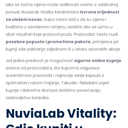
Iako se točna cijena može razlikovati ovisno o odabranoj
ponudi, NuviaLab Vitality karakterizira
izvrsna vrijednost
za uloženi novac
. Kupci često ističu da su cijena i
kvaliteta u savršenom omjeru, osobito ako se uzmu u
obzir rezultati koje proizvod pruža. Proizvođač često nudi
posebne popuste i promotivne pakete
, primjerice pri
kupnji više pakiranja odjednom ili u okviru sezonskih akcija.
Još jedna prednost je mogućnost
sigurne online kupnje
izravno od proizvođača, što kupcima osigurava
autentičnost proizvoda i najnovije serije kapsula s
optimalnim rokom trajanja. Također, fleksibilni uvjeti
kupnje i diskretna dostava dodatno povećavaju
zadovoljstvo korisnika.
NuviaLab Vitality: