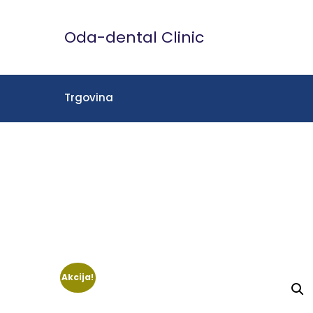
Skip
to
Oda-dental Clinic
content
Trgovina
Akcija!