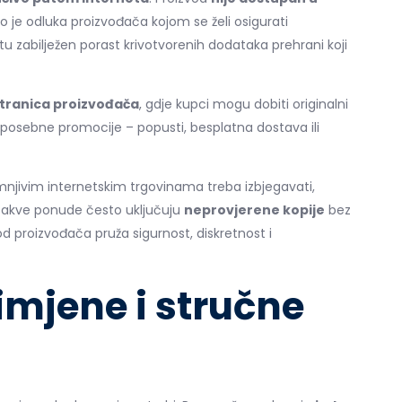
o je odluka proizvođača kojom se želi osigurati
žištu zabilježen porast krivotvorenih dodataka prehrani koji
tranica proizvođača
, gdje kupci mogu dobiti originalni
posebne promocije – popusti, besplatna dostava ili
njivim internetskim trgovinama treba izbjegavati,
. Takve ponude često uključuju
neprovjerene kopije
bez
 od proizvođača pruža sigurnost, diskretnost i
imjene i stručne