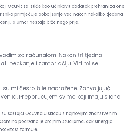
j, Ocuvit se ističe kao učinkovit dodatak prehrani za one
orisnika primjećuje poboljšanje već nakon nekoliko tjedana
sniji, a umor nestaje brže nego prije.
rovodim za računalom. Nakon tri tjedna
ti peckanje i zamor očiju. Vid mi se
i su mi često bile nadražene. Zahvaljujući
venila. Preporučujem svima koji imaju slične
a su sastojci Ocuvita u skladu s najnovijim znanstvenim
eaksantina podržano je brojnim studijama, dok sinergija
nkovitost formule.