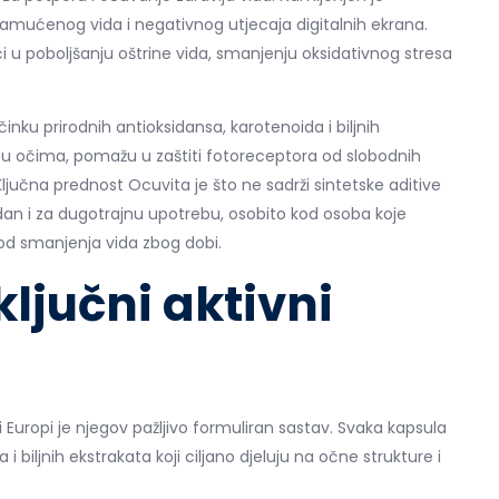
zamućenog vida i negativnog utjecaja digitalnih ekrana.
 poboljšanju oštrine vida, smanjenju oksidativnog stresa
nku prirodnih antioksidansa, karotenoida i biljnih
ju u očima, pomažu u zaštiti fotoreceptora od slobodnih
Ključna prednost Ocuvita je što ne sadrži sintetske aditive
dan i za dugotrajnu upotrebu, osobito kod osoba koje
d smanjenja vida zbog dobi.
ključni aktivni
 Europi je njegov pažljivo formuliran sastav. Svaka kapsula
biljnih ekstrakata koji ciljano djeluju na očne strukture i