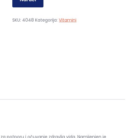
je:
29,00 €.
58,00 €.
SKU:
4048
Kategorija:
Vitamini
za potporu i očuvanje zdravlja vida. Namijenjen je