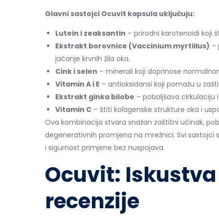
Glavni sastojci Ocuvit kapsula uključuju:
Lutein i zeaksantin
– prirodni karotenoidi koji 
Ekstrakt borovnice (Vaccinium myrtillus)
– 
jačanje krvnih žila oka.
Cink i selen
– minerali koji doprinose normalnom
Vitamin A i E
– antioksidansi koji pomažu u zašti
Ekstrakt ginka bilobe
– poboljšava cirkulaciju 
Vitamin C
– štiti kolagenske strukture oka i us
Ova kombinacija stvara snažan zaštitni učinak, pobol
degenerativnih promjena na mrežnici. Svi sastojci s
i sigurnost primjene bez nuspojava.
Ocuvit: Iskustva
recenzije