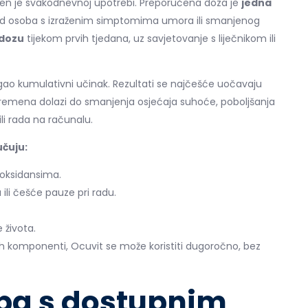
jen je svakodnevnoj upotrebi. Preporučena doza je
jedna
 Kod osoba s izraženim simptomima umora ili smanjenog
 dozu
tijekom prvih tjedana, uz savjetovanje s liječnikom ili
gao kumulativni učinak. Rezultati se najčešće uočavaju
vremena dolazi do smanjenja osjećaja suhoće, poboljšanja
li rada na računalu.
čuju:
oksidansima.
i češće pauze pri radu.
 života.
ih komponenti, Ocuvit se može koristiti dugoročno, bez
ba s dostupnim