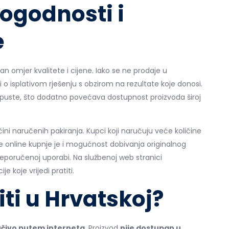
pogodnosti i
e
an omjer kvalitete i cijene. Iako se ne prodaje u
i o isplativom rješenju s obzirom na rezultate koje donosi.
puste, što dodatno povećava dostupnost proizvoda široj
čini naručenih pakiranja. Kupci koji naručuju veće količine
e online kupnje je i mogućnost dobivanja originalnog
reporučenoj uporabi. Na službenoj web stranici
 koje vrijedi pratiti.
iti u Hrvatskoj?
jučivo putem interneta
. Proizvod
nije dostupan u