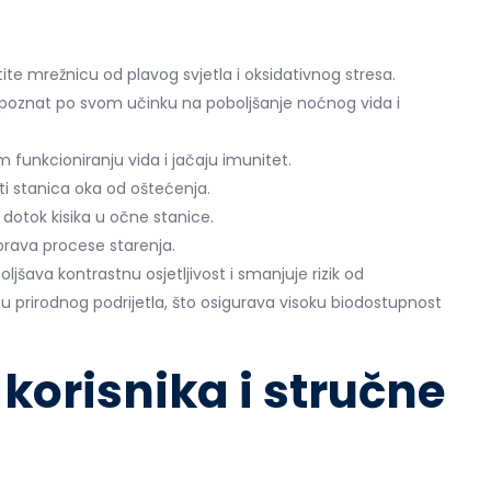
štite mrežnicu od plavog svjetla i oksidativnog stresa.
poznat po svom učinku na poboljšanje noćnog vida i
 funkcioniranju vida i jačaju imunitet.
ti stanica oka od oštećenja.
i dotok kisika u očne stanice.
porava procese starenja.
jšava kontrastnu osjetljivost i smanjuje rizik od
u prirodnog podrijetla, što osigurava visoku biodostupnost
 korisnika i stručne