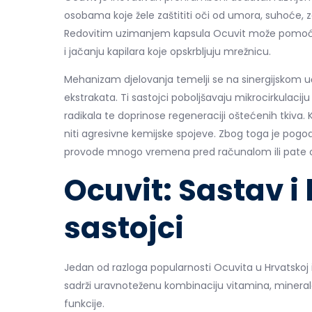
osobama koje žele zaštititi oči od umora, suhoće, 
Redovitim uzimanjem kapsula Ocuvit može pomoći u
i jačanju kapilara koje opskrbljuju mrežnicu.
Mehanizam djelovanja temelji se na sinergijskom uči
ekstrakata. Ti sastojci poboljšavaju mikrocirkulaci
radikala te doprinose regeneraciji oštećenih tkiva. 
niti agresivne kemijske spojeve. Zbog toga je pogo
provode mnogo vremena pred računalom ili pate o
Ocuvit: Sastav i 
sastojci
Jedan od razloga popularnosti Ocuvita u Hrvatskoj i
sadrži uravnoteženu kombinaciju vitamina, minerala i 
funkcije.