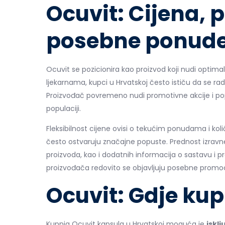
Ocuvit: Cijena, 
posebne ponud
Ocuvit se pozicionira kao proizvod koji nudi optimal
ljekarnama, kupci u Hrvatskoj često ističu da se rad
Proizvođač povremeno nudi promotivne akcije i po
populaciji.
Fleksibilnost cijene ovisi o tekućim ponudama i koli
često ostvaruju značajne popuste. Prednost izravn
proizvoda, kao i dodatnih informacija o sastavu i p
proizvođača redovito se objavljuju posebne promocije
Ocuvit: Gdje kup
Kupnja Ocuvit kapsula u Hrvatskoj moguća je
iskl