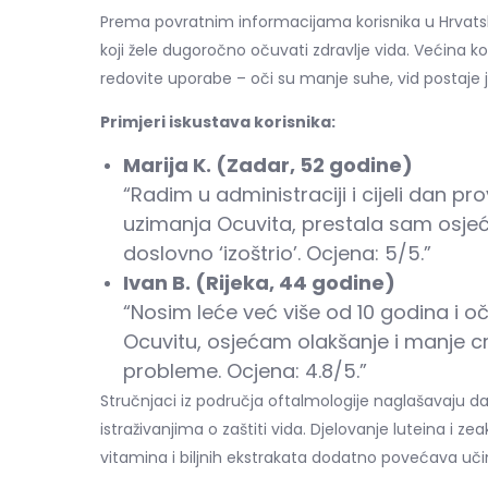
Prema povratnim informacijama korisnika u Hrvatsko
koji žele dugoročno očuvati zdravlje vida. Većina k
redovite uporabe – oči su manje suhe, vid postaje ja
Primjeri iskustava korisnika:
Marija K. (Zadar, 52 godine)
“Radim u administraciji i cijeli dan p
uzimanja Ocuvita, prestala sam osjeća
doslovno ‘izoštrio’. Ocjena: 5/5.”
Ivan B. (Rijeka, 44 godine)
“Nosim leće već više od 10 godina i oč
Ocuvitu, osjećam olakšanje i manje cr
probleme. Ocjena: 4.8/5.”
Stručnjaci iz područja oftalmologije naglašavaju d
istraživanjima o zaštiti vida. Djelovanje luteina i z
vitamina i biljnih ekstrakata dodatno povećava uči