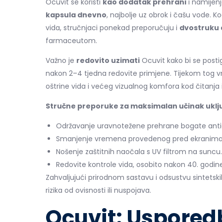
Ocuvit se koristi
kao dodatak prehrani
i namijen
kapsula dnevno
, najbolje uz obrok i čašu vode.
vida, stručnjaci ponekad preporučuju i
dvostruku
farmaceutom.
Važno je
redovito uzimati
Ocuvit kako bi se posti
nakon 2–4 tjedna redovite primjene. Tijekom tog 
oštrine vida i većeg vizualnog komfora kod čitanja i
Stručne preporuke za maksimalan učinak uklju
Održavanje uravnotežene prehrane bogate anti
Smanjenje vremena provedenog pred ekranima il
Nošenje zaštitnih naočala s UV filtrom na suncu.
Redovite kontrole vida, osobito nakon 40. godine
Zahvaljujući prirodnom sastavu i odsustvu sintetsk
rizika od ovisnosti ili nuspojava.
Ocuvit: Uspored