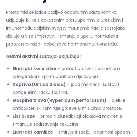
Prostamid se ističe pažljivo odabranim sastavom koji
uključuje biljke s dokazanim protuupalnim, diuretičkim i
imunomodulacijskim svojstvima. Kombinacija sastojaka
djeluje u više smjerova – smanjuje upalu, normalizira
protok mokraće i poboljšava hormonalnu ravnotežu.
Glavni aktivni sastojci uključuju:
Ekstrakt kore vrbe
– poznat po svom prirodnom
analgetskom i protuupalnom djelovanju.
Kopriva (Urtica dioica)
– jača mokraćni sustav i
potiče eliminaciju toksina.
Gospina trava (Hypericum perforatum)
– djeluje
antibakterijski i smiruje grčeve u mišićima prostate.
List breze
– prirodni diuretik koji olakšava mokrenje i
smanjuje zadržavanje tekućine.
Ekstrakt kamilice
– smiruje iritaciju i doprinosi općem