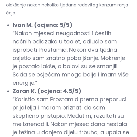
olakšanje nakon nekoliko tjedana redovitog konzumiranja
čaja.
Ivan M. (ocjena: 5/5)
“Nakon mjeseci neugodnosti i čestih
noćnih odlazaka u toalet, odlučio sam
isprobati Prostamid. Nakon dva tjedna
osjetio sam znatno poboljšanje. Mokrenje
je postalo lakše, a bolovi su se smanjili.
Sada se osjećam mnogo bolje i imam više
energije.”
Zoran K. (ocjena: 4.5/5)
“Koristio sam Prostamid prema preporuci
prijatelja i moram priznati da sam
skeptično pristupio. Međutim, rezultati su
me iznenadili. Nakon mjesec dana nestala
je težina u donjem dijelu trbuha, a upala se