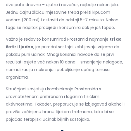
dva puta dnevno – ujutro i navečer, najbolje nakon jela.
Jednu čajnu žličicu mješavine treba preliti kipućom
vodom (200 ml) i ostaviti da odstoji 5–7 minuta. Nakon
toga se napitak procijedi i konzumira dok je još topao.
Važno je redovito konzumirati Prostamid najmanje
tri do
četiri tjedna
, jer prirodni sastojci zahtijevaju vrijeme da
pokažu puni učinak. Mnogi korisnici navode da se prvi
rezultati osjete već nakon 10 dana – smanjenje nelagode,
normalizacija mokrenja i poboljšanje općeg tonusa
organizma.
Stručnjaci savjetuju kombiniranje Prostamida s
uravnoteženom prehranom i laganim fizičkim
aktivnostima. Također, preporučuje se izbjegavati alkohol i
previše začinjenu hranu tijekom tretmana, kako bi se
pojačao terapijski učinak biljnih sastojaka.