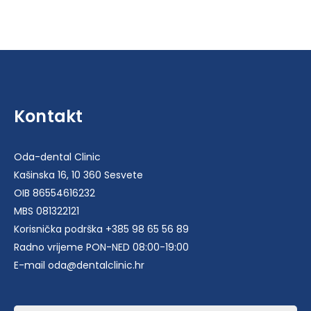
cijena
cijena
bila
je:
je:
39,00 €.
78,00 €.
Kontakt
Oda-dental Clinic
Kašinska 16, 10 360 Sesvete
OIB 86554616232
MBS 081322121
Korisnička podrška +385 98 65 56 89
Radno vrijeme PON-NED 08:00-19:00
E-mail oda@dentalclinic.hr