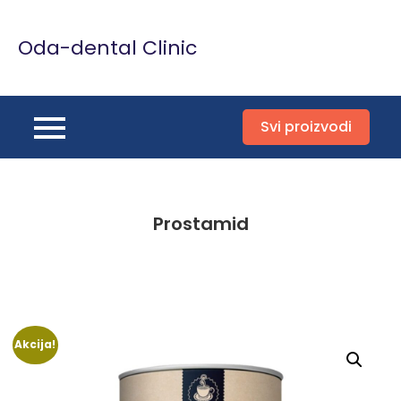
Skip
to
Oda-dental Clinic
content
Svi proizvodi
Prostamid
Akcija!