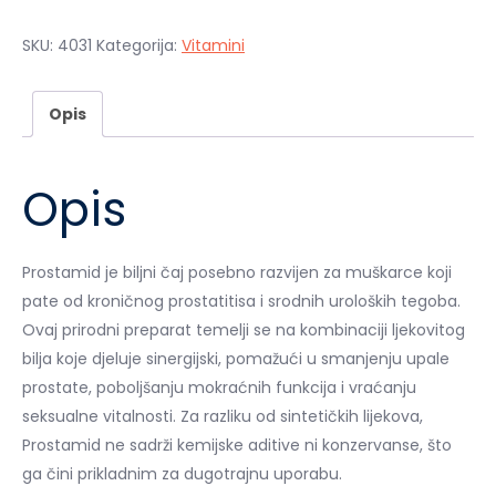
je:
20,00 €.
40,00 €.
SKU:
4031
Kategorija:
Vitamini
Opis
Opis
Prostamid je biljni čaj posebno razvijen za muškarce koji
pate od kroničnog prostatitisa i srodnih uroloških tegoba.
Ovaj prirodni preparat temelji se na kombinaciji ljekovitog
bilja koje djeluje sinergijski, pomažući u smanjenju upale
prostate, poboljšanju mokraćnih funkcija i vraćanju
seksualne vitalnosti. Za razliku od sintetičkih lijekova,
Prostamid ne sadrži kemijske aditive ni konzervanse, što
ga čini prikladnim za dugotrajnu uporabu.