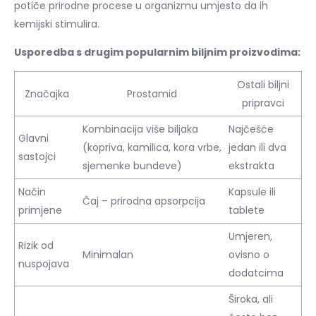
potiče prirodne procese u organizmu umjesto da ih
kemijski stimulira.
Usporedba s drugim popularnim biljnim proizvodima:
Ostali biljni
Značajka
Prostamid
pripravci
Kombinacija više biljaka
Najčešće
Glavni
(kopriva, kamilica, kora vrbe,
jedan ili dva
sastojci
sjemenke bundeve)
ekstrakta
Način
Kapsule ili
Čaj – prirodna apsorpcija
primjene
tablete
Umjeren,
Rizik od
Minimalan
ovisno o
nuspojava
dodatcima
Široka, ali