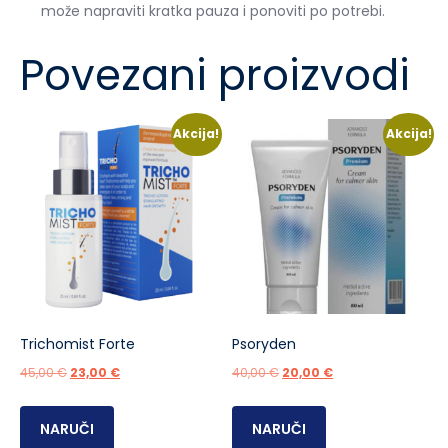
može napraviti kratka pauza i ponoviti po potrebi.
Povezani proizvodi
Akcija!
Akcija!
Trichomist Forte
Psoryden
Izvorna
Trenutna
Izvorna
Trenutna
45,00
€
23,00
€
40,00
€
20,00
€
cijena
cijena
cijena
cijena
bila
je:
bila
je:
NARUČI
NARUČI