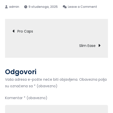
on
9 studenoga, 2025
Leave a Comment
Prostamid
Navigacija
Pro Caps
objava
Slim Ease
Odgovori
Vaša adresa e-pošte neće biti objavljena.
Obavezna polja
su označena sa
* (obavezno)
Komentar
* (obavezno)