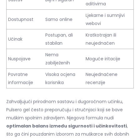
aditivima
Ljekarne i sumnjivi
Dostupnost
Samo online
webovi
Postupan, ali
Kratkotrajan ili
Učinak
stabilan
neujednačen
Nema
Nuspojave
Moguće iritacije
zabilježenih
Povratne
Visoka ocjena
Neujednačene
informacije
korisnika
recenzije
Zahvaljujući prirodnom sastavu i dugoročnom učinku,
Pulsero gel često preporučuju i stručnjaci koji se bave
muškim spolnim zdravljem. Njegova formula nudi
optimalan balans između sigurnosti i učinkovitosti
,
što ga čini pouzdanim izborom za muškarce svih dobnih