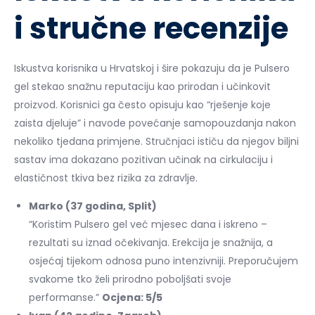
i stručne recenzije
Iskustva korisnika u Hrvatskoj i šire pokazuju da je Pulsero
gel stekao snažnu reputaciju kao prirodan i učinkovit
proizvod. Korisnici ga često opisuju kao “rješenje koje
zaista djeluje” i navode povećanje samopouzdanja nakon
nekoliko tjedana primjene. Stručnjaci ističu da njegov biljni
sastav ima dokazano pozitivan učinak na cirkulaciju i
elastičnost tkiva bez rizika za zdravlje.
Marko (37 godina, Split)
“Koristim Pulsero gel već mjesec dana i iskreno –
rezultati su iznad očekivanja. Erekcija je snažnija, a
osjećaj tijekom odnosa puno intenzivniji. Preporučujem
svakome tko želi prirodno poboljšati svoje
performanse.”
Ocjena: 5/5