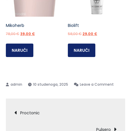
Mikoherb
Biolift
Izvorna
Trenutna
Izvorna
Trenutna
78,00
€
39,00
€
58,00
€
29,00
€
cijena
cijena
cijena
cijena
bila
je:
bila
je:
NARUČI
NARUČI
je:
39,00 €.
je:
29,00 €.
78,00 €.
58,00 €.
on
10 studenoga, 2025
Leave a Comment
Pulsero
gel
Navigacija
Proctonic
objava
Pulsero