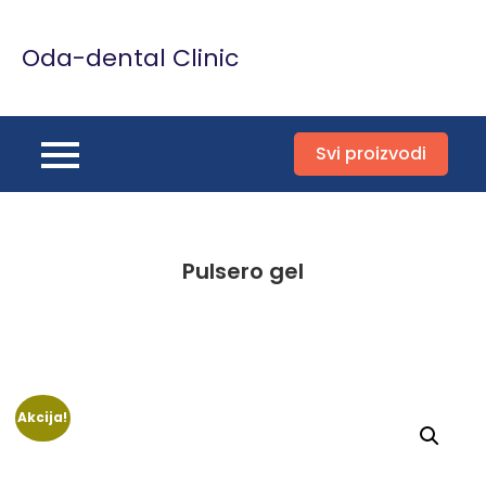
Skip
to
Oda-dental Clinic
content
Svi proizvodi
Pulsero gel
Akcija!