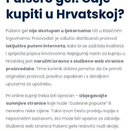
kupiti u Hrvatskoj?
Pulsero gel
nije dostupan u ljekarnama
niti u klasičnim
trgovinama. Proizvođač je odlučio distribuirati proizvod
isključivo putem interneta
, kako bi se zadržala kvaliteta
i spriječila pojava krivotvorina. Najsigurniji način za kupnju u
Hrvatskoj jest
naručiti izravno s službene web stranice
proizvođača
. Time korisnik dobiva jamstvo da će primiti
originalan proizvod, pravilno zapakiran i s detaljnim
uputama za upotrebu.
Pri online kupnji treba biti oprezan –
izbjegavajte
sumnjive stranice
koje nude “čudesne popuste” ili
nerealno niske cijene. Takvi izvori često prodaju kopije s
nepoznatim sastavom, što može biti opasno za zdravlje.
Službena web stranica Pulsero gela redovito nudi akcije,