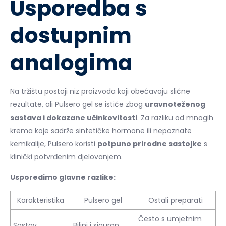
Usporedba s
dostupnim
analogima
Na tržištu postoji niz proizvoda koji obećavaju slične
rezultate, ali Pulsero gel se ističe zbog
uravnoteženog
sastava i dokazane učinkovitosti
. Za razliku od mnogih
krema koje sadrže sintetičke hormone ili nepoznate
kemikalije, Pulsero koristi
potpuno prirodne sastojke
s
klinički potvrđenim djelovanjem.
Usporedimo glavne razlike:
Karakteristika
Pulsero gel
Ostali preparati
Često s umjetnim
Sastav
Biljni i siguran