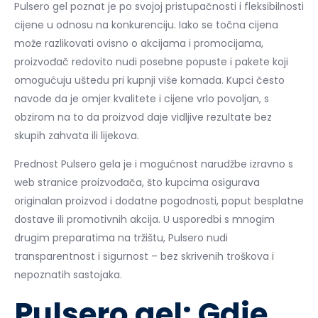
Pulsero gel poznat je po svojoj pristupačnosti i fleksibilnosti
cijene u odnosu na konkurenciju. Iako se točna cijena
može razlikovati ovisno o akcijama i promocijama,
proizvođač redovito nudi posebne popuste i pakete koji
omogućuju uštedu pri kupnji više komada. Kupci često
navode da je omjer kvalitete i cijene vrlo povoljan, s
obzirom na to da proizvod daje vidljive rezultate bez
skupih zahvata ili lijekova.
Prednost Pulsero gela je i mogućnost narudžbe izravno s
web stranice proizvođača, što kupcima osigurava
originalan proizvod i dodatne pogodnosti, poput besplatne
dostave ili promotivnih akcija. U usporedbi s mnogim
drugim preparatima na tržištu, Pulsero nudi
transparentnost i sigurnost – bez skrivenih troškova i
nepoznatih sastojaka.
Pulsero gel: Gdje