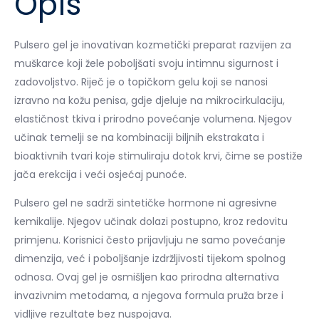
Opis
Pulsero gel je inovativan kozmetički preparat razvijen za
muškarce koji žele poboljšati svoju intimnu sigurnost i
zadovoljstvo. Riječ je o topičkom gelu koji se nanosi
izravno na kožu penisa, gdje djeluje na mikrocirkulaciju,
elastičnost tkiva i prirodno povećanje volumena. Njegov
učinak temelji se na kombinaciji biljnih ekstrakata i
bioaktivnih tvari koje stimuliraju dotok krvi, čime se postiže
jača erekcija i veći osjećaj punoće.
Pulsero gel ne sadrži sintetičke hormone ni agresivne
kemikalije. Njegov učinak dolazi postupno, kroz redovitu
primjenu. Korisnici često prijavljuju ne samo povećanje
dimenzija, već i poboljšanje izdržljivosti tijekom spolnog
odnosa. Ovaj gel je osmišljen kao prirodna alternativa
invazivnim metodama, a njegova formula pruža brze i
vidljive rezultate bez nuspojava.