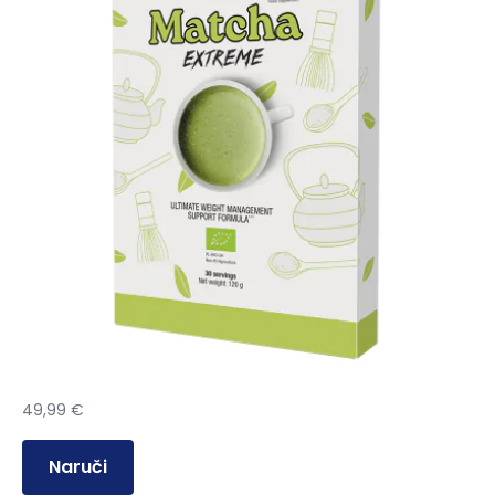
49,99
€
Naruči