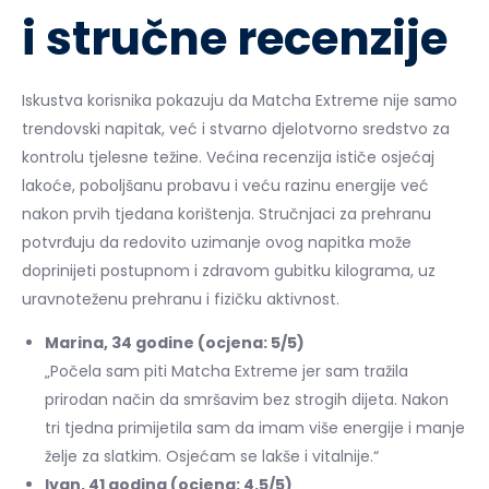
i stručne recenzije
Iskustva korisnika pokazuju da Matcha Extreme nije samo
trendovski napitak, već i stvarno djelotvorno sredstvo za
kontrolu tjelesne težine. Većina recenzija ističe osjećaj
lakoće, poboljšanu probavu i veću razinu energije već
nakon prvih tjedana korištenja. Stručnjaci za prehranu
potvrđuju da redovito uzimanje ovog napitka može
doprinijeti postupnom i zdravom gubitku kilograma, uz
uravnoteženu prehranu i fizičku aktivnost.
Marina, 34 godine (ocjena: 5/5)
„Počela sam piti Matcha Extreme jer sam tražila
prirodan način da smršavim bez strogih dijeta. Nakon
tri tjedna primijetila sam da imam više energije i manje
želje za slatkim. Osjećam se lakše i vitalnije.“
Ivan, 41 godina (ocjena: 4.5/5)