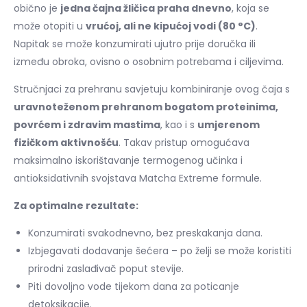
obično je
jedna čajna žličica praha dnevno
, koja se
može otopiti u
vrućoj, ali ne kipućoj vodi (80 °C)
.
Napitak se može konzumirati ujutro prije doručka ili
između obroka, ovisno o osobnim potrebama i ciljevima.
Stručnjaci za prehranu savjetuju kombiniranje ovog čaja s
uravnoteženom prehranom bogatom proteinima,
povrćem i zdravim mastima
, kao i s
umjerenom
fizičkom aktivnošću
. Takav pristup omogućava
maksimalno iskorištavanje termogenog učinka i
antioksidativnih svojstava Matcha Extreme formule.
Za optimalne rezultate:
Konzumirati svakodnevno, bez preskakanja dana.
Izbjegavati dodavanje šećera – po želji se može koristiti
prirodni zaslađivač poput stevije.
Piti dovoljno vode tijekom dana za poticanje
detoksikacije.