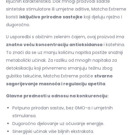
ključnih karakteristika. Dok mnogi proizvodi sadrže
sintetske stimulatore ili umjetne aditive, Matcha Extreme
koristi
isključivo prirodne sastojke
koji djeluju nježno i
dugoročno.
U usporedbi s običnim zelenim čajem, ovaj proizvod ima
znatno veću koncentraciju antioksidansa
i katehina.
To znači da se uz manju količinu napitka postiže snažniji
metabolički učinak. Za razliku od mnogih napitaka za
detoksikaciju koji privremeno smanjuju težinu zbog
gubitka tekućine, Matcha Extreme potiče
stvarno
sagorijevanje masnoća i regulaciju apetita
.
Glavne prednosti u odnosu na konkurenciju:
Potpuno prirodan sastav, bez GMO-a i umjetnih
stimulansa.
Dugoročno djelovanje uz očuvanje energije.
Sinergijski učinak više biljnih ekstrakata.