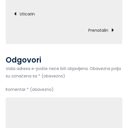
Extreme
Navigacija
Uticarin
objava
Prenatalin
Odgovori
Vaša adresa e-pošte neće biti objavljena.
Obavezna polja
su označena sa
* (obavezno)
Komentar
* (obavezno)