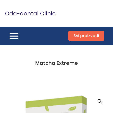
Skip
to
Oda-dental Clinic
content
Svi proizvodi
Matcha Extreme