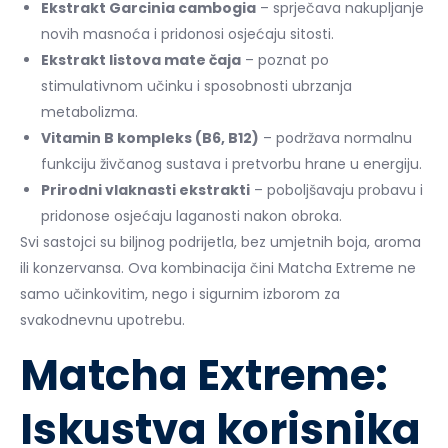
Ekstrakt Garcinia cambogia
– sprječava nakupljanje
novih masnoća i pridonosi osjećaju sitosti.
Ekstrakt listova mate čaja
– poznat po
stimulativnom učinku i sposobnosti ubrzanja
metabolizma.
Vitamin B kompleks (B6, B12)
– podržava normalnu
funkciju živčanog sustava i pretvorbu hrane u energiju.
Prirodni vlaknasti ekstrakti
– poboljšavaju probavu i
pridonose osjećaju laganosti nakon obroka.
Svi sastojci su biljnog podrijetla, bez umjetnih boja, aroma
ili konzervansa. Ova kombinacija čini Matcha Extreme ne
samo učinkovitim, nego i sigurnim izborom za
svakodnevnu upotrebu.
Matcha Extreme:
Iskustva korisnika