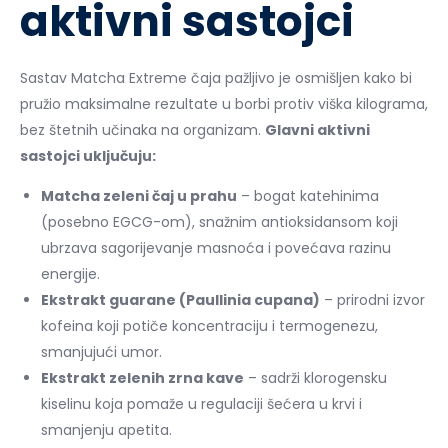
aktivni sastojci
Sastav Matcha Extreme čaja pažljivo je osmišljen kako bi
pružio maksimalne rezultate u borbi protiv viška kilograma,
bez štetnih učinaka na organizam.
Glavni aktivni
sastojci uključuju:
Matcha zeleni čaj u prahu
– bogat katehinima
(posebno EGCG-om), snažnim antioksidansom koji
ubrzava sagorijevanje masnoća i povećava razinu
energije.
Ekstrakt guarane (Paullinia cupana)
– prirodni izvor
kofeina koji potiče koncentraciju i termogenezu,
smanjujući umor.
Ekstrakt zelenih zrna kave
– sadrži klorogensku
kiselinu koja pomaže u regulaciji šećera u krvi i
smanjenju apetita.