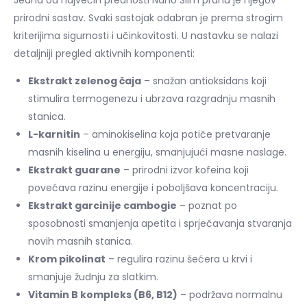
prirodni sastav. Svaki sastojak odabran je prema strogim
kriterijima sigurnosti i učinkovitosti. U nastavku se nalazi
detaljniji pregled aktivnih komponenti:
Ekstrakt zelenog čaja
– snažan antioksidans koji
stimulira termogenezu i ubrzava razgradnju masnih
stanica.
L-karnitin
– aminokiselina koja potiče pretvaranje
masnih kiselina u energiju, smanjujući masne naslage.
Ekstrakt guarane
– prirodni izvor kofeina koji
povećava razinu energije i poboljšava koncentraciju.
Ekstrakt garcinije cambogie
– poznat po
sposobnosti smanjenja apetita i sprječavanja stvaranja
novih masnih stanica.
Krom pikolinat
– regulira razinu šećera u krvi i
smanjuje žudnju za slatkim.
Vitamin B kompleks (B6, B12)
– podržava normalnu