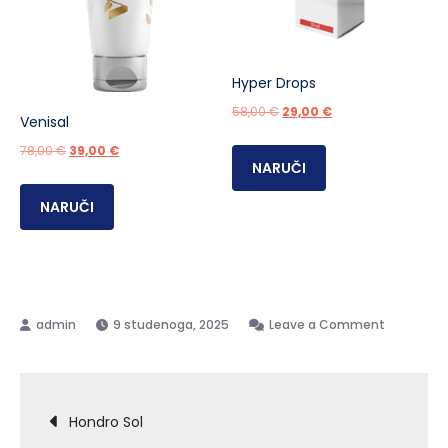
Hyper Drops
Izvorna
Trenutna
58,00
€
29,00
€
Venisal
cijena
cijena
Izvorna
Trenutna
78,00
€
39,00
€
bila
je:
NARUČI
cijena
cijena
je:
29,00 €.
bila
je:
NARUČI
58,00 €.
je:
39,00 €.
78,00 €.
on
9 studenoga, 2025
Leave a Comment
Nano
Slim
Navigacija
Hondro Sol