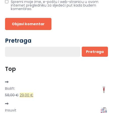
Spremi moje ime, e-poštu i web-stranicu u ovom
internet pregledniku za sljedeći put kada budem
komentirao.
Pretraga
Pretraga
Top
Biolift
Izvorna
Trenutna
58,00
€
29,00
€
cijena
cijena
bila
je:
Insuvit