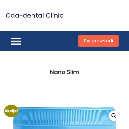
Skip
to
Oda-dental Clinic
content
Svi proizvodi
Nano Slim
Akcija!