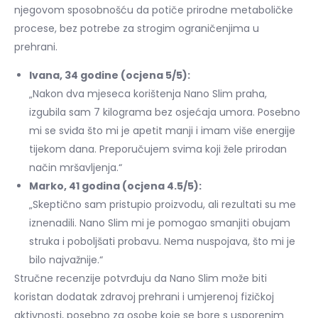
njegovom sposobnošću da potiče prirodne metaboličke
procese, bez potrebe za strogim ograničenjima u
prehrani.
Ivana, 34 godine (ocjena 5/5):
„Nakon dva mjeseca korištenja Nano Slim praha,
izgubila sam 7 kilograma bez osjećaja umora. Posebno
mi se sviđa što mi je apetit manji i imam više energije
tijekom dana. Preporučujem svima koji žele prirodan
način mršavljenja.“
Marko, 41 godina (ocjena 4.5/5):
„Skeptično sam pristupio proizvodu, ali rezultati su me
iznenadili. Nano Slim mi je pomogao smanjiti obujam
struka i poboljšati probavu. Nema nuspojava, što mi je
bilo najvažnije.“
Stručne recenzije potvrđuju da Nano Slim može biti
koristan dodatak zdravoj prehrani i umjerenoj fizičkoj
aktivnosti, posebno za osobe koje se bore s usporenim