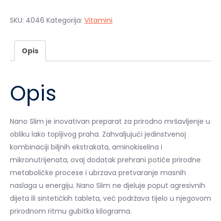
je:
39,00 €.
78,00 €.
SKU:
4046
Kategorija:
Vitamini
Opis
Opis
Nano Slim je inovativan preparat za prirodno mršavljenje u
obliku lako topljivog praha. Zahvaljujući jedinstvenoj
kombinaciji biljnih ekstrakata, aminokiselina i
mikronutrijenata, ovaj dodatak prehrani potiče prirodne
metaboličke procese i ubrzava pretvaranje masnih
naslaga u energiju. Nano Slim ne djeluje poput agresivnih
dijeta ili sintetičkih tableta, već podržava tijelo u njegovom
prirodnom ritmu gubitka kilograma.