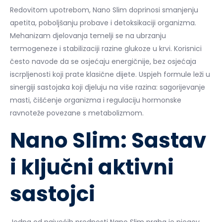
Redovitom upotrebom, Nano Slim doprinosi smanjenju
apetita, poboljšanju probave i detoksikaciji organizma.
Mehanizam djelovanja temelji se na ubrzanju
termogeneze i stabilizaciji razine glukoze u krvi. Korisnici
često navode da se osjećaju energičnije, bez osjećaja
iscrpljenosti koji prate klasične dijete. Uspjeh formule leži u
sinergiji sastojaka koji djeluju na više razina: sagorijevanje
masti, čišćenje organizma i regulaciju hormonske
ravnoteže povezane s metabolizmom.
Nano Slim: Sastav
i ključni aktivni
sastojci
Jedna od najvećih prednosti Nano Slim praha je njegov