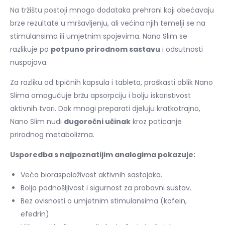
Na tržištu postoji mnogo dodataka prehrani koji obećavaju
brze rezultate u mršavljenju, ali većina njih temelji se na
stimulansima ili umjetnim spojevima. Nano Slim se
razlikuje po
potpuno prirodnom sastavu
i odsutnosti
nuspojava.
Za razliku od tipičnih kapsula i tableta, praškasti oblik Nano
Slima omogućuje bržu apsorpciju i bolju iskoristivost
aktivnih tvari. Dok mnogi preparati djeluju kratkotrajno,
Nano Slim nudi
dugoročni učinak
kroz poticanje
prirodnog metabolizma.
Usporedba s najpoznatijim analogima pokazuje:
Veća bioraspoloživost aktivnih sastojaka.
Bolja podnošljivost i sigurnost za probavni sustav.
Bez ovisnosti o umjetnim stimulansima (kofein,
efedrin).